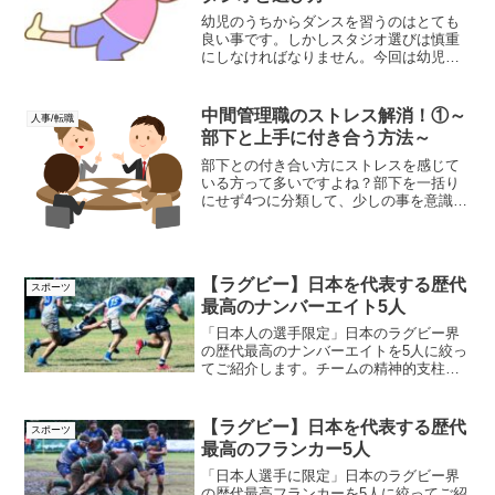
幼児のうちからダンスを習うのはとても
良い事です。しかしスタジオ選びは慎重
にしなければなりません。今回は幼児に
最適な「ダンススタジオの選び方」と
「おすすめのダンススタジオ」をお伝え
します。これを見れば、子供が楽しく安
中間管理職のストレス解消！①～
人事/転職
心して習える場所が見つかります。
部下と上手に付き合う方法～
部下との付き合い方にストレスを感じて
いる方って多いですよね？部下を一括り
にせず4つに分類して、少しの事を意識す
るだけで、職場のストレスが激減しま
す。中間管理職にとって部下は財産です
ので大切に且つ、適正に扱っていきまし
ょう。
【ラグビー】日本を代表する歴代
スポーツ
最高のナンバーエイト5人
「日本人の選手限定」日本のラグビー界
の歴代最高のナンバーエイトを5人に絞っ
てご紹介します。チームの精神的支柱と
して日本代表だけでなく、海外での活躍
も光った選手たちです。チームで1人しか
付けないポジションのため、まさに精鋭
【ラグビー】日本を代表する歴代
スポーツ
揃いです。是非、チェックしてみてくだ
最高のフランカー5人
さい！
「日本人選手に限定」日本のラグビー界
の歴代最高フランカーを5人に絞ってご紹