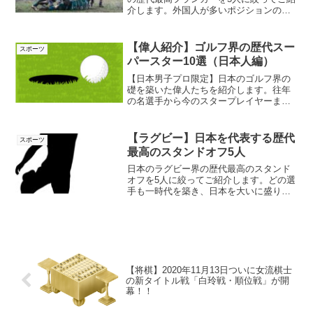
介します。外国人が多いポジションの
中、日本人でも決して負けない屈強な選
手たちです。是非、チェックしてみてく
ださい！
【偉人紹介】ゴルフ界の歴代スー
スポーツ
パースター10選（日本人編）
【日本男子プロ限定】日本のゴルフ界の
礎を築いた偉人たちを紹介します。往年
の名選手から今のスタープレイヤーま
で、世代関係なく選ばせていただきまし
た。日本のゴルフ界も捨てたもんじゃあ
りません。世界で十分戦えます。
【ラグビー】日本を代表する歴代
スポーツ
最高のスタンドオフ5人
日本のラグビー界の歴代最高のスタンド
オフを5人に絞ってご紹介します。どの選
手も一時代を築き、日本を大いに盛り上
げてくれた選手たちです。また次のワー
ルドカップでも日本が更なる盛り上がり
をみせることでしょう。今のうちにチェ
ックしておきましょう！
【将棋】2020年11月13日ついに女流棋士
の新タイトル戦「白玲戦・順位戦」が開
幕！！