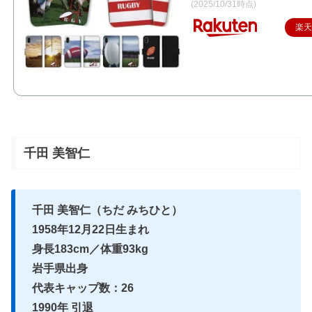
(2025/10/31時点)
楽
千田 美智仁
千田 美智仁（ちだ みちひと）
1958年12月22日生まれ
身長183cm／体重93kg
岩手県出身
代表キャップ数：26
1990年 引退