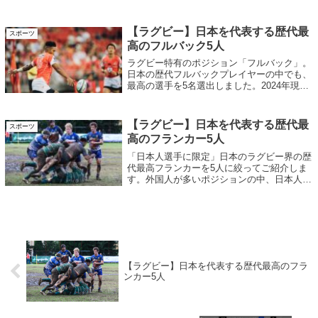
たちです。また次のワールドカップでも日本
が更なる盛り上がりをみせることでしょう。
今のうちにチェックしておきましょう！
【ラグビー】日本を代表する歴代最
スポーツ
高のフルバック5人
ラグビー特有のポジション「フルバック」。
日本の歴代フルバックプレイヤーの中でも、
最高の選手を5名選出しました。2024年現在
でも現役選手として活躍している方から往年
の名プレイヤーまで、様々な時代のスーパー
スター選手をpickupしています。他のポジシ
【ラグビー】日本を代表する歴代最
スポーツ
ョンも選出していますので、併せてご覧くだ
高のフランカー5人
さい。
「日本人選手に限定」日本のラグビー界の歴
代最高フランカーを5人に絞ってご紹介しま
す。外国人が多いポジションの中、日本人で
も決して負けない屈強な選手たちです。是
非、チェックしてみてください！
【ラグビー】日本を代表する歴代最高のフラ
ンカー5人