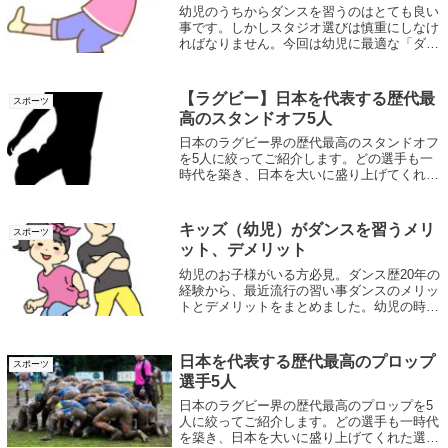
幼児のうちからダンスを習うのはとても良い
事です。しかしスタジオ選びは慎重にしなけ
ればなりません。今回は幼児に最適な「ダン
ススタジオの選び方」と「おすすめのダンス
スタジオ」をお伝えします。これを見れば、
子供が楽しく安心して習える場所が見つかり
【ラグビー】日本を代表する歴代最
スポーツ
ます。
高のスタンドオフ5人
日本のラグビー界の歴代最高のスタンドオフ
を5人に絞ってご紹介します。どの選手も一
時代を築き、日本を大いに盛り上げてくれた
選手たちです。また次のワールドカップでも
日本が更なる盛り上がりをみせることでしょ
う。今のうちにチェックしておきましょう！
キッズ（幼児）がダンスを習うメリ
スポーツ
ット、デメリット
幼児のお子様がいる方必見。ダンス歴20年の
経験から、最近流行の習い事ダンスのメリッ
トとデメリットをまとめました。幼児の時の
習い事にかけられる時間と費用は限られてい
ます。十分にお考えの上、習い事を選んでく
ださい。結論的にはダンスはアリです！！
日本を代表する歴代最高のプロップ
スポーツ
選手5人
日本のラグビー界の歴代最高のプロップを5
人に絞ってご紹介します。どの選手も一時代
を築き、日本を大いに盛り上げてくれた選手