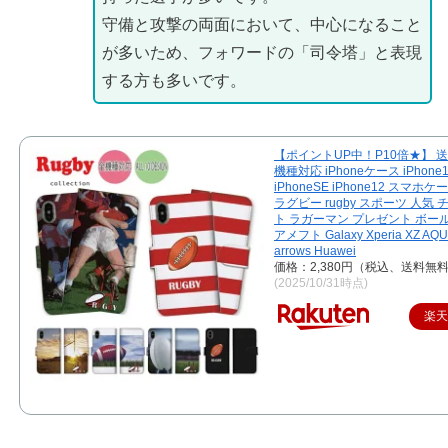
守備と攻撃の両面において、中心になること
が多いため、フォワードの「司令塔」と表現
する方も多いです。
【ポイントUP中！P10倍★】 送
機種対応 iPhoneケース iPhone
iPhoneSE iPhone12 スマホ
ラグビー rugby スポーツ 人気
ト ラガーマン プレゼント ボー
アメフト Galaxy Xperia XZ AQ
arrows Huawei
価格：2,380円（税込、送料無料
(2025/10/31時点)
楽