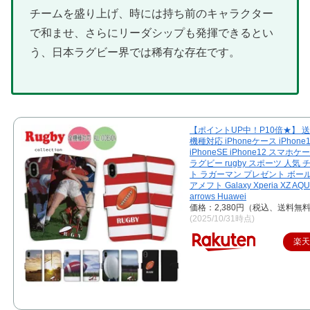
チームを盛り上げ、時には持ち前のキャラクター
で和ませ、さらにリーダシップも発揮できるとい
う、日本ラグビー界では稀有な存在です。
【ポイントUP中！P10倍★】 送
機種対応 iPhoneケース iPhone
iPhoneSE iPhone12 スマホ
ラグビー rugby スポーツ 人気
ト ラガーマン プレゼント ボー
アメフト Galaxy Xperia XZ AQ
arrows Huawei
価格：2,380円（税込、送料無料
(2025/10/31時点)
楽