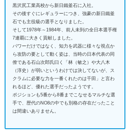
黒沢尻工業高校から新日鐵釜石に入社。
その後すぐにレギュラーにつき、強豪の新日鐵釜
石でも主役級の選手となりました。
そして1978年～1984年、前人未到の全日本選手権
7連覇に大きく貢献しました。
パワーだけではなく、知力を武器に様々な視点か
ら攻防の要として動く姿は、当時の日本代表の同
僚である石山次郎氏曰く「林（敏之）や大八木
（淳史）が弱いというわけでは決してないが、ス
クラムに必要な力を一番くれたのは千田」と言わ
れるほど、優れた選手だったようです。
ポジションも5番から8番までこなせるマルチな選
手で、歴代のNO8の中でも別格の存在だったこと
は間違いありません。