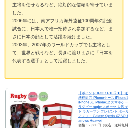
主将を任せらるなど、絶対的な信頼を寄せていま
した。
2006年には、南アフリカ海外遠征100周年の記念
試合に、日本人で唯一招待され参加するなど、ま
さに日本の顔として活躍を続けました。
2003年、2007年のワールドカップでも主将とし
て、世界と戦うなど、長きに渡りまさに「日本を
代表する選手」として活躍しました。
【ポイントUP中！P10倍★】 送
機種対応 iPhoneケース iPhone
iPhoneSE iPhone12 スマホ
ラグビー rugby スポーツ 人気
ト ラガーマン プレゼント ボー
アメフト Galaxy Xperia XZ AQ
arrows Huawei
価格：2,380円（税込、送料無料