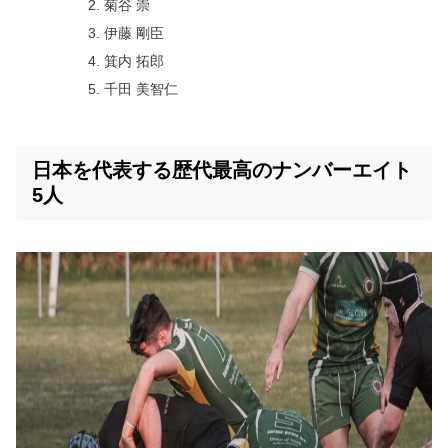
菊谷 崇
伊藤 剛臣
箕内 拓郎
千田 美智仁
日本を代表する歴代最高のナンバーエイト
5人